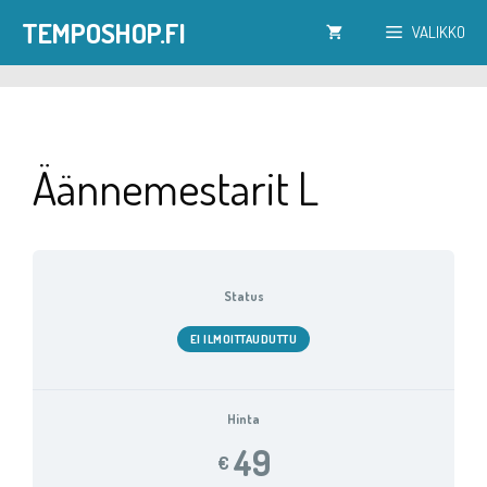
Siirry
TEMPOSHOP.FI
VALIKKO
sisältöön
Äännemestarit L
Status
EI ILMOITTAUDUTTU
Hinta
49
€