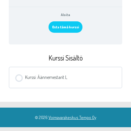
Aloita
Osta tämä kurssi
Kurssi Sisältö
Kurssi: Äännemestarit L
© 2026
Voimavarakeskus Tempo Oy