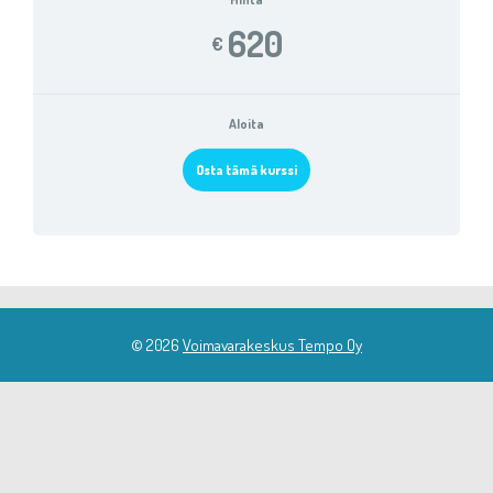
620
€
Aloita
Osta tämä kurssi
© 2026
Voimavarakeskus Tempo Oy