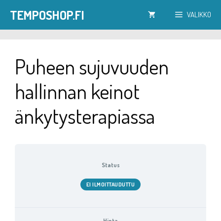
Siirry
TEMPOSHOP.FI
VALIKKO
sisältöön
Puheen sujuvuuden
hallinnan keinot
änkytysterapiassa
Status
EI ILMOITTAUDUTTU
Hinta