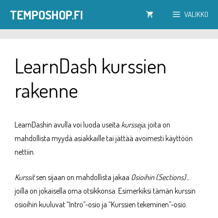
Siirry
TEMPOSHOP.FI
VALIKKO
sisältöön
LearnDash kurssien
rakenne
LearnDashin avulla voi luoda useita
kursseja
, joita on
mahdollista myydä asiakkaille tai jättää avoimesti käyttöön
nettiin.
Kurssit
sen sijaan on mahdollista jakaa
Osioihin (Sections)
,
joilla on jokaisella oma otsikkonsa. Esimerkiksi tämän kurssin
osioihin kuuluvat “Intro”-osio ja “Kurssien tekeminen”-osio.