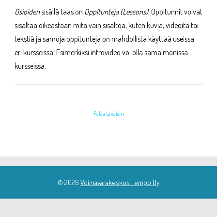
Osioiden
sisällä taas on
Oppitunteja (Lessons)
. Oppitunnit voivat
sisältää oikeastaan mitä vain sisältöä, kuten kuvia, videoita tai
tekstiä ja samoja oppitunteja on mahdollista käyttää useissa
eri kursseissa. Esimerkiksi introvideo voi olla sama monissa
kursseissa.
Palaa takaisin
© 2026
Voimavarakeskus Tempo Oy