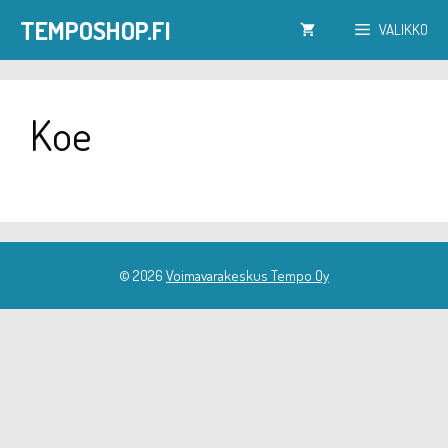
Siirry
TEMPOSHOP.FI
VALIKKO
sisältöön
Koe
© 2026
Voimavarakeskus Tempo Oy