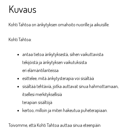
Kuvaus
Kohti Tahtoa on änkytyksen omahoito nuorille ja aikuisille.
Kohti Tahtoa:
antaa tietoa änkytyksestä, siihen vaikuttavista
tekijöistä ja änkytyksen vaikutuksista
eri elämäntilanteissa
esittelee, mitä änkytysterapia voi sisältää
sisältää tehtäviä, jotka auttavat sinua hahmottamaan,
itsellesi merkityksellisiä
terapian sisältöjä
kertoo, milloin ja miten hakeutua puheterapiaan.
Toivomme, että Kohti Tahtoa auttaa sinua eteenpäin