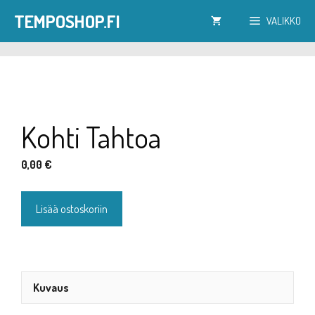
Siirry
TEMPOSHOP.FI
VALIKKO
sisältöön
Kohti Tahtoa
0,00
€
Kohti
Lisää ostoskoriin
Tahtoa
määrä
Kuvaus