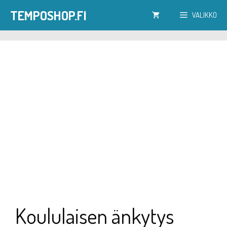
Siirry
TEMPOSHOP.FI
VALIKKO
sisältöön
Koululaisen änkytys