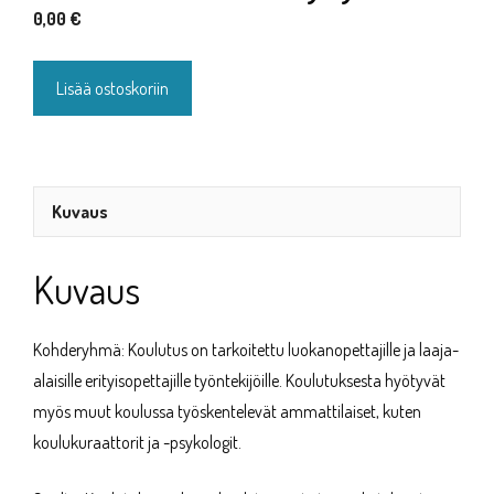
0,00
€
Koululaisen
Lisää ostoskoriin
änkytys
määrä
Kuvaus
Kuvaus
Kohderyhmä: Koulutus on tarkoitettu luokanopettajille ja laaja-
alaisille erityisopettajille työntekijöille. Koulutuksesta hyötyvät
myös muut koulussa työskentelevät ammattilaiset, kuten
koulukuraattorit ja -psykologit.