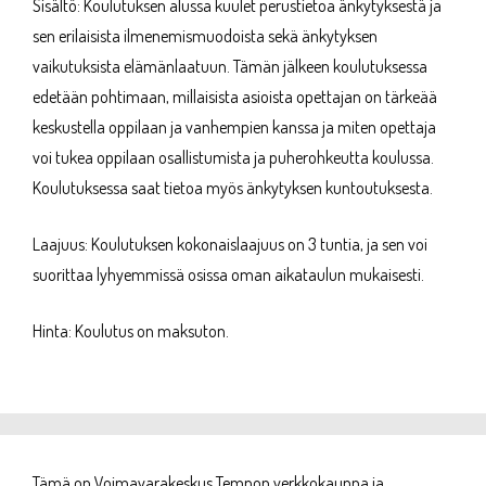
Sisältö: Koulutuksen alussa kuulet perustietoa änkytyksestä ja
sen erilaisista ilmenemismuodoista sekä änkytyksen
vaikutuksista elämänlaatuun. Tämän jälkeen koulutuksessa
edetään pohtimaan, millaisista asioista opettajan on tärkeää
keskustella oppilaan ja vanhempien kanssa ja miten opettaja
voi tukea oppilaan osallistumista ja puherohkeutta koulussa.
Koulutuksessa saat tietoa myös änkytyksen kuntoutuksesta.
Laajuus: Koulutuksen kokonaislaajuus on 3 tuntia, ja sen voi
suorittaa lyhyemmissä osissa oman aikataulun mukaisesti.
Hinta: Koulutus on maksuton.
Tämä on Voimavarakeskus Tempon verkkokauppa ja