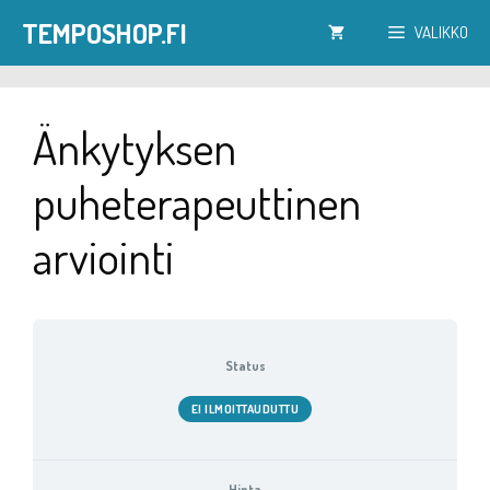
Siirry
TEMPOSHOP.FI
VALIKKO
sisältöön
Änkytyksen
puheterapeuttinen
arviointi
Status
EI ILMOITTAUDUTTU
Hinta